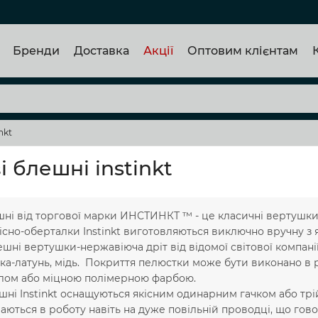
Бренди
Доставка
Акції
Оптовим клієнтам
nkt
 блешні instinkt
і від торгової марки ИНСТИНКТ ™ - це класичні вертушки такі я
існо-оберталки Instinkt виготовляються виключно вручну з я
ні вертушки-нержавіюча дріт від відомої світової компанії
тка-латунь, мідь. Покриття пелюстки може бути виконано в р
блом або міцною полімерною фарбою.
ні Instinkt оснащуються якісним одинарним гачком або трі
аються в роботу навіть на дуже повільній проводці, що говор