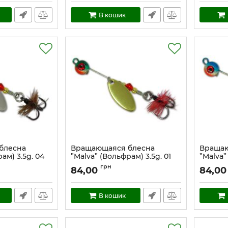
В кошик
блесна
Вращающаяся блесна
Вращаю
ам) 3.5g. 04
”Malva” (Вольфрам) 3.5g. 01
”Malva”
4
Артикул:
mal_3.5_01
Артикул:
грн
84,00
84,00
В кошик