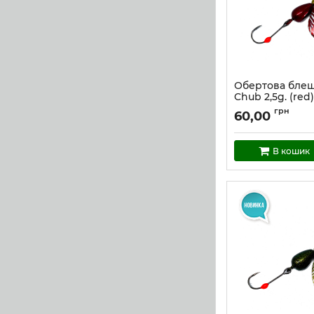
Обертова блеш
Chub 2,5g. (red)
Артикул:
cc_2,5_r
грн
60,00
В кошик