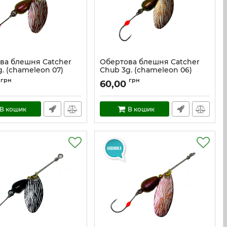
ва блешня Catcher
Обертова блешня Catcher
. (chameleon 07)
Chub 3g. (chameleon 06)
сс_3_ch7
Артикул:
cc_3_ch6
грн
грн
60,00
В кошик
В кошик