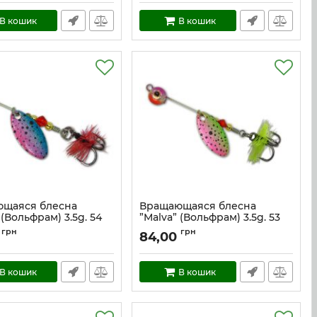
В кошик
В кошик
щаяся блесна
Вращающаяся блесна
 (Вольфрам) 3.5g. 54
”Malva” (Вольфрам) 3.5g. 53
mal_3.5_54
Артикул:
mal_3.5_53
грн
грн
84,00
В кошик
В кошик