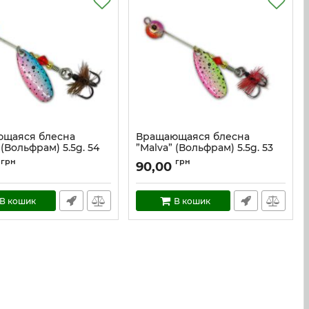
щаяся блесна
Вращающаяся блесна
 (Вольфрам) 5.5g. 54
”Malva” (Вольфрам) 5.5g. 53
mal_5.5_54
Артикул:
mal_5.5_53
грн
грн
90,00
В кошик
В кошик