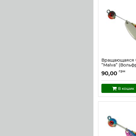
Вращающаяся 
”Malva” (Вольфр
Артикул:
mal_5.5_0
грн
90,00
В кошик