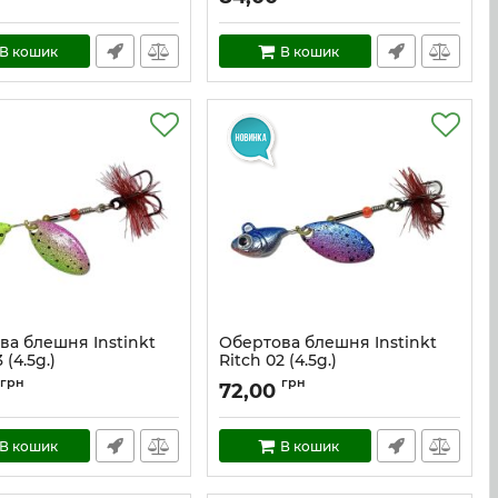
В кошик
В кошик
ва блешня Instinkt
Обертова блешня Instinkt
 (4.5g.)
Ritch 02 (4.5g.)
Ritch_03_4.5
Артикул:
Ritch_02_4.5
грн
грн
72,00
В кошик
В кошик