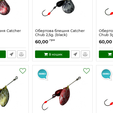
ня Catcher
Обертова блешня Catcher
Оберто
Chub 2,5g. (black)
Chub 3g
Артикул:
cc_2,5_b
Артикул:
грн
60,00
60,00
В кошик