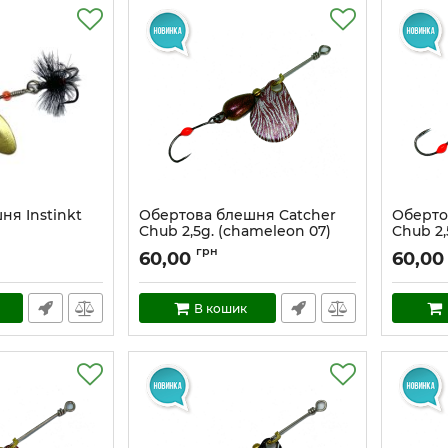
ня Instinkt
Обертова блешня Catcher
Оберто
Chub 2,5g. (chameleon 07)
Chub 2,
.5
Артикул:
cc_2,5_ch7
Артикул:
грн
60,00
60,00
В кошик