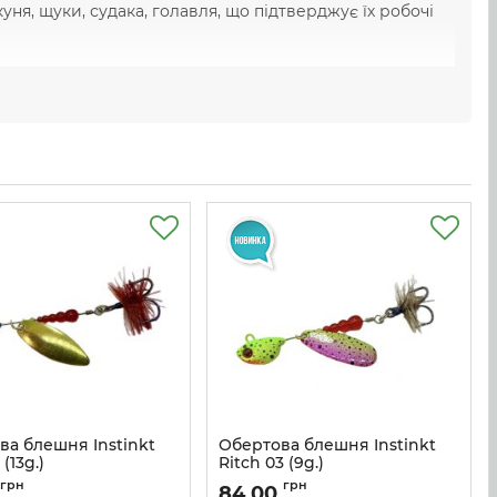
ня, щуки, судака, голавля, що підтверджує їх робочі
ва блешня Instinkt
Обертова блешня Instinkt
 (13g.)
Ritch 03 (9g.)
Ritch_01_13
Артикул:
Ritch_03_9
грн
грн
84,00