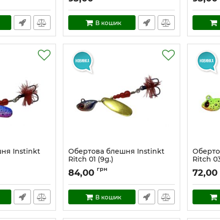
В кошик
ня Instinkt
Обертова блешня Instinkt
Оберто
Ritch 01 (9g.)
Ritch 03
Артикул:
Ritch_01_9
Артикул:
грн
84,00
72,00
В кошик