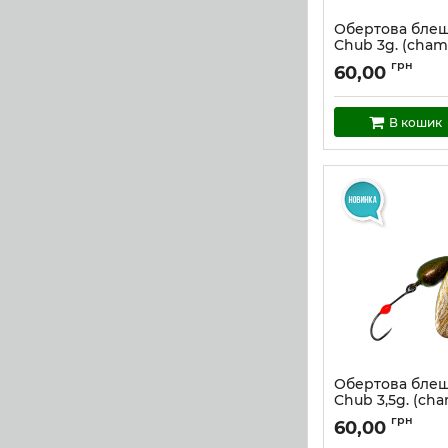
Обертова блеш
Chub 3g. (cham
Артикул:
cc_3_ch5
грн
60,00
В кошик
Обертова блеш
Chub 3,5g. (ch
Артикул:
cc_3,5_ch6
грн
60,00