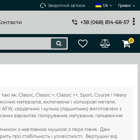
Зворотній зв'язок
Ua
Гривні
Контакти
+38 (068) 814-68-57
0
к: Classic, Classic +, Classic ++, Sport, Course і Heavy
кісних матеріалів, включаючи і кольорові метали.
 AFW, сердечник і кулька (підшипник) виготовлені з
ізних варіантах: полірування, матування, гальванічне
йником з нав'язаною мушкою з пера півня. Дані
ить про стабільність і уловістності. Вертушки від