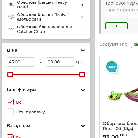
Обертові блешні Heavy
торгової марк
Head
характеристи
Обертові блешні ”Malva”
(Вольфрам)
+
Обертова блешня Instinkt
Catcher Chub
Сортувати по:
з
Ціна
-
грн
Інші фільтри
Всі
Хіти продажу
Обертова блеш
Вага, грам
Ritch 03 (13g.)
Артикул:
Ritch_03_1
грн
93,00
Всі