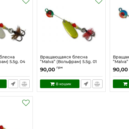
блесна
Вращающаяся блесна
Вращаю
ам) 5.5g. 04
”Malva” (Вольфрам) 5.5g. 01
”Malva”
4
Артикул:
mal_5.5_01
Артикул:
грн
90,00
90,00
В кошик