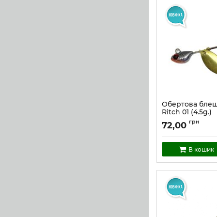
Обертова блеш
Ritch 01 (4.5g.)
Артикул:
Ritch_01_4
грн
72,00
В кошик