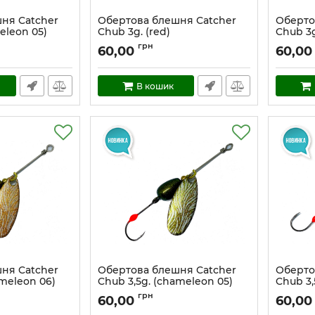
ня Catcher
Обертова блешня Catcher
Оберто
eleon 05)
Chub 3g. (red)
Chub 3g
Артикул:
cc_3_r
Артикул:
грн
60,00
60,00
В кошик
ня Catcher
Обертова блешня Catcher
Оберто
ameleon 06)
Chub 3,5g. (chameleon 05)
Chub 3,
Артикул:
cc_3,5_ch5
Артикул:
грн
60,00
60,00