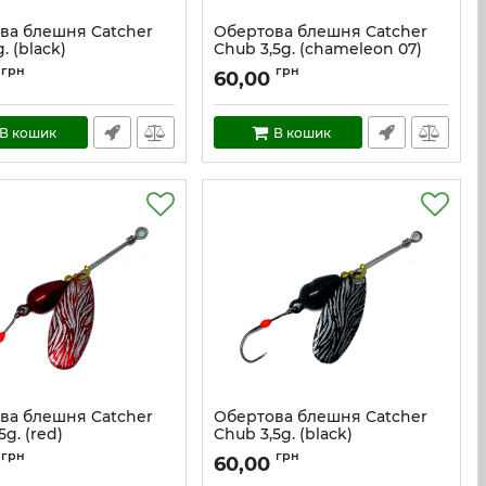
ва блешня Catcher
Обертова блешня Catcher
. (black)
Chub 3,5g. (chameleon 07)
cc_3_b
Артикул:
cc_3,5_ch7
грн
грн
60,00
В кошик
В кошик
ва блешня Catcher
Обертова блешня Catcher
5g. (red)
Chub 3,5g. (black)
cc_3,5_r
Артикул:
cc_3,5_b
грн
грн
60,00