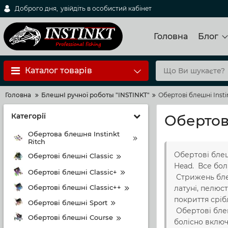
Доброго дня,
увійдіть в особистий кабінет
Головна
Блог
Каталог товарів
Головна
БлешнI ручноï роботы "INSTINKT"
Обертові блешні Insti
Категорії
Обертові
Обертова блешня Instinkt
Ritch
Обертові блешн
Обертові блешні Classic
Head. Все бол
Обертові блешні Classic+
Стрижень блеш
Обертові блешні Classic++
латуні, пелюс
покриття срі
Обертові блешні Sport
Обертові блеш
Обертові блешні Course
болісно включ