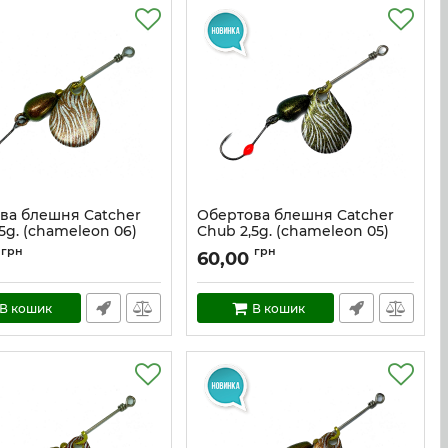
ва блешня Catcher
Обертова блешня Catcher
5g. (chameleon 06)
Chub 2,5g. (chameleon 05)
cc_2,5_ch6
Артикул:
cc_2,5_ch5
грн
грн
60,00
В кошик
В кошик