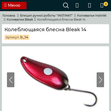
0
Меню
Головна
БлешнI ручноï роботы "INSTINKT"
Коливалки Instinkt
Коливалки Bleak
Колеблющаяся блесна Bleak 14
Колеблющаяся блесна Bleak 14
b_14
Артикул: