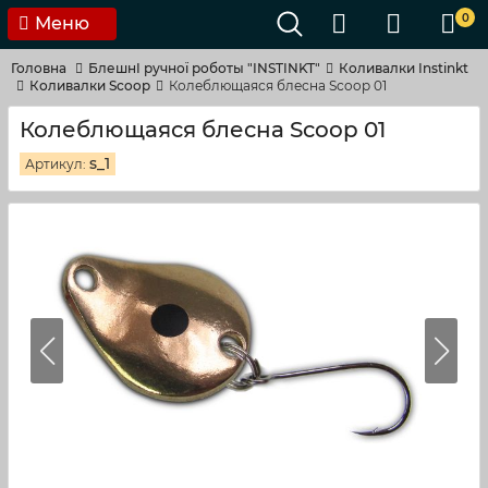
0
Меню
Головна
БлешнI ручноï роботы "INSTINKT"
Коливалки Instinkt
Коливалки Scoop
Колеблющаяся блесна Scoop 01
Колеблющаяся блесна Scoop 01
s_1
Артикул: