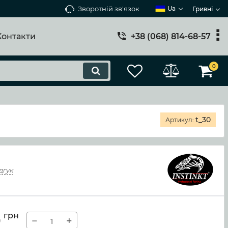
Зворотній зв'язок
Ua
Гривні
Контакти
+38 (068) 814-68-57
0
t_30
Артикул:
дгук
0
грн
−
+