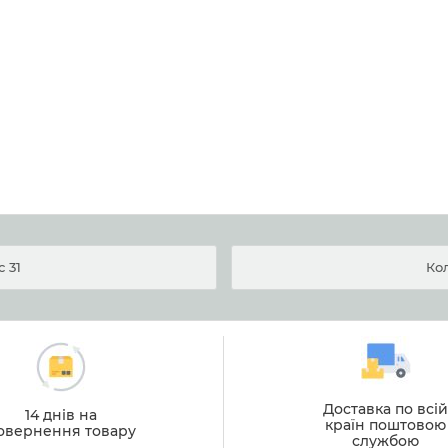
 31
Ко
Доставка по всі
14 днів на
країн поштовою
овернення товару
службою