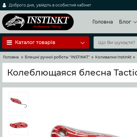
Доброго дня,
увійдіть в особистий кабінет
Головна
Блог
Каталог товарів
Головна
БлешнI ручноï роботы "INSTINKT"
Коливалки Instinkt
Колеблющаяся блесна Tacti