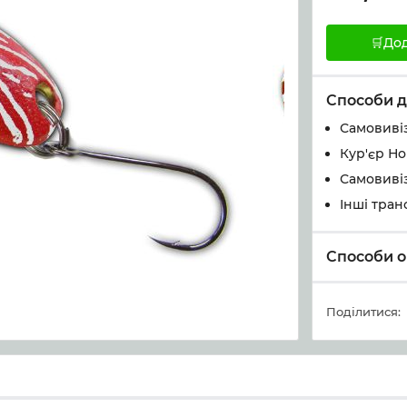
🛒До
Способи д
Самовивіз
Кур'єр Н
Самовивіз
Інші тран
Способи о
Поділитися: