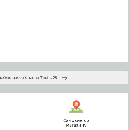
леблющаяся блесна Tactic 29
й
Самовивіз з
магазину