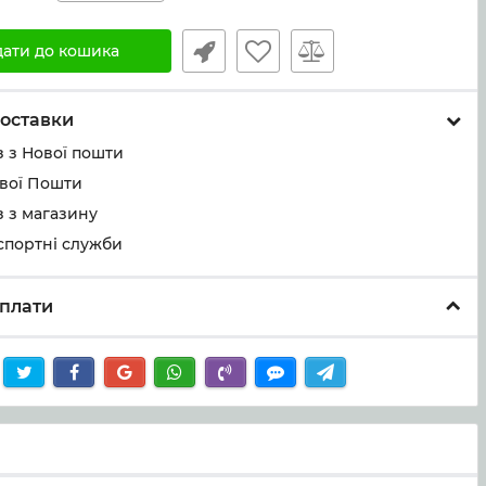
дати до кошика
оставки
 з Нової пошти
ової Пошти
 з магазину
спортні служби
плати