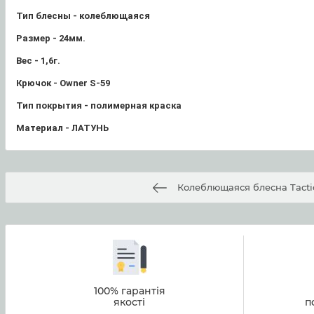
Тип блесны - колеблющаяся
Размер - 24мм.
Вес - 1,6г.
Крючок - Owner S-59
Тип покрытия - полимерная краска
Материал - ЛАТУНЬ
Колеблющаяся блесна Tactic
100% гарантія
якості
п