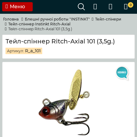
0
Меню
Головна
БлешнI ручноï роботы "INSTINKT"
Тейл-спiнери
Тейл-спiннер Instinkt Ritch-Axial
Тейл-спiннер Ritch-Axial 101 (3,5g.)
Тейл-спiннер Ritch-Axial 101 (3,5g.)
R_a_101
Артикул: