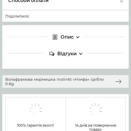
Способи оплати
Поділитися:
Опис
Відгуки
Вольфрамова мормишка instinkt «Німфа» срібло
0.6g.
100% гарантія якості
14 днів на повернення
товару