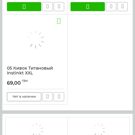
05 Кивок Титановый
Instinkt XXL
Артикул:
kivok_tit_xxl
грн
69,00
Нет в наличии