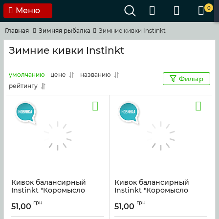
0
Меню
Главная
Зимняя рыбалка
Зимние кивки Instinkt
Зимние кивки Instinkt
умолчанию
цене
названию
Фильтр
рейтингу
Кивок балансирный
Кивок балансирный
Instinkt "Коромысло
Instinkt "Коромысло
MINI" 04
MINI" 01
грн
грн
51,00
51,00
Артикул:
kiv_km04
Артикул:
kiv_km01