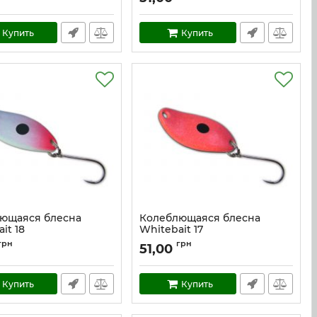
Купить
Купить
ющаяся блесна
Колеблющаяся блесна
it 18
Whitebait 17
w_18
Артикул:
w_17
грн
грн
51,00
Купить
Купить