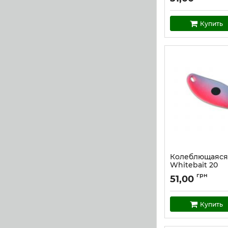
Купить
Колеблющаяся
Whitebait 20
Артикул:
w_20
грн
51,00
Купить