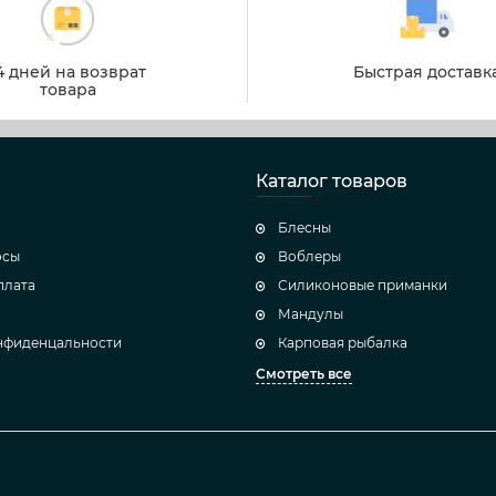
4 дней на возврат
Быстрая доставк
товара
Каталог товаров
Блесны
осы
Воблеры
плата
Силиконовые приманки
Мандулы
нфиденцальности
Карповая рыбалка
Смотреть все