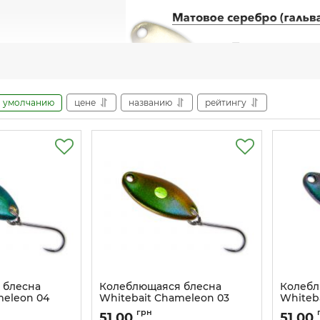
умолчанию
цене
названию
рейтингу
 блесна
Колеблющаяся блесна
Колебл
meleon 04
Whitebait Chameleon 03
Whiteb
Артикул:
w_ch_3
Артикул:
грн
51,00
51,00