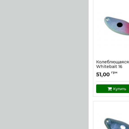
Колеблющаяся
Whitebait 16
Артикул:
w_16
грн
51,00
Купить