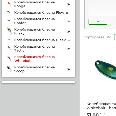
Колеблющаяся блесна
Konga
Колеблющаяся блесна Flow
Колеблющаяся блесна
+
Chafer
Колеблющаяся блесна
Frisky
Сортировать по:
Колеблющаяся блесна Bleak
Колеблющаяся блесна
Tactic
Колеблющаяся блесна
Whitebait
Колеблющаяся блесна
Scoop
Колеблющаяся
Whitebait Cha
Артикул:
w_ch_4
грн
51,00