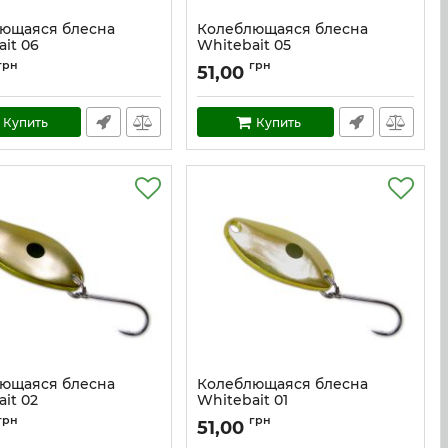
ющаяся блесна
Колеблющаяся блесна
it 06
Whitebait 05
w_6
Артикул:
w_5
грн
грн
51,00
Купить
Купить
ющаяся блесна
Колеблющаяся блесна
it 02
Whitebait 01
w_2
Артикул:
w_1
грн
грн
51,00