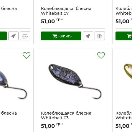
 блесна
Колеблющаяся блесна
Колебл
Whitebait 07
Whiteba
Артикул:
w_7
Артикул:
грн
51,00
51,00
Купить
 блесна
Колеблющаяся блесна
Колебл
Whitebait 03
Whiteba
Артикул:
w_3
Артикул:
грн
51,00
51,00