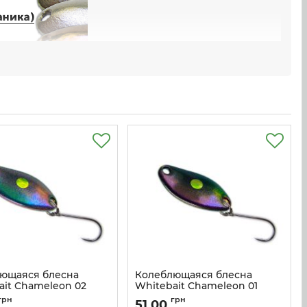
ющаяся блесна
Колеблющаяся блесна
ait Chameleon 02
Whitebait Chameleon 01
w_ch_2
Артикул:
w_ch_1
грн
грн
51,00