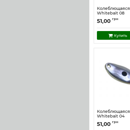
Колеблющаяся
Whitebait 08
Артикул:
w_8
грн
51,00
Купить
Колеблющаяся
Whitebait 04
Артикул:
w_4
грн
51,00