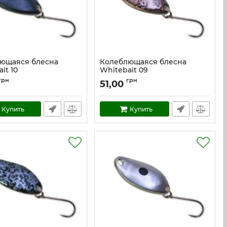
ющаяся блесна
Колеблющаяся блесна
it 10
Whitebait 09
w_10
Артикул:
w_9
грн
грн
51,00
Купить
Купить