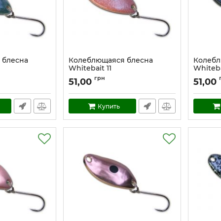
 блесна
Колеблющаяся блесна
Колебл
Whitebait 11
Whiteba
Артикул:
w_11
Артикул:
грн
51,00
51,00
Купить