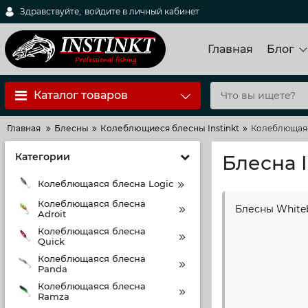
Здравствуйте,
войдите в личный кабинет
Главная
Блог
Каталог товаров
Главная
Блесны
Колеблющиеся блесны Instinkt
Колеблющаяс
Категории
Блесна I
Колеблющаяся блесна Logic
Колеблющаяся блесна
Блесны White
Adroit
Колеблющаяся блесна
Quick
Колеблющаяся блесна
Panda
Колеблющаяся блесна
Ramza