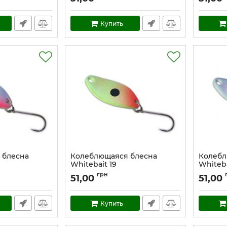
Купить
 блесна
Колеблющаяся блесна
Колебл
Whitebait 19
Whiteba
Артикул:
w_19
Артикул:
грн
51,00
51,00
Купить