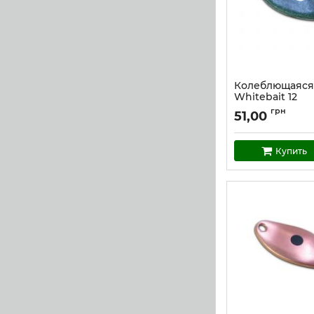
Колеблющаяся
Whitebait 12
Артикул:
w_12
грн
51,00
Купить