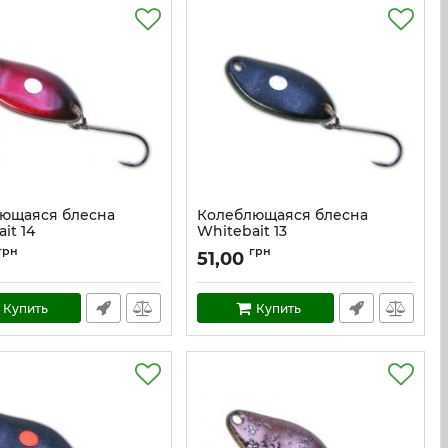
ющаяся блесна
Колеблющаяся блесна
it 14
Whitebait 13
w_14
Артикул:
w_13
грн
грн
51,00
Купить
Купить