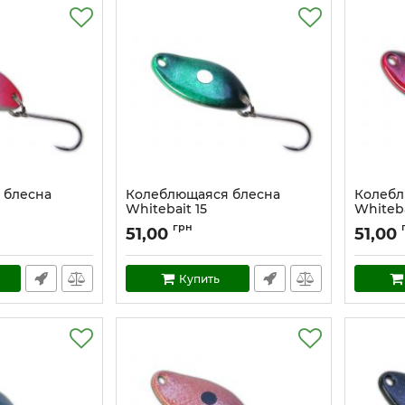
 блесна
Колеблющаяся блесна
Колебл
Whitebait 15
Whiteba
Артикул:
w_15
Артикул:
грн
51,00
51,00
Купить