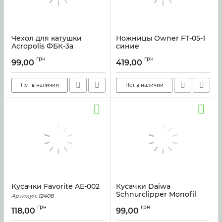
Чехол для катушки
Ножницы Owner FT-05-1
Acropolis ФБК-3а
синие
Артикул:
6326
Артикул:
45694
грн
грн
99,00
419,00
Нет в наличии
Нет в наличии
Кусачки Favorite AE-002
Кусачки Daiwa
Schnurclipper Monofil
Артикул:
12408
D'line Clippe 6cm
грн
грн
118,00
99,00
Артикул:
51218