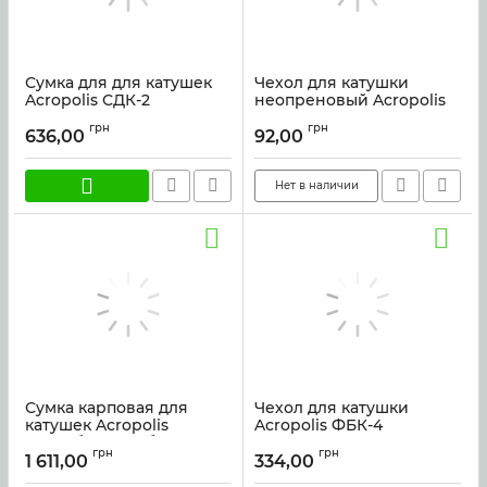
Сумка для для катушек
Чехол для катушки
Acropolis СДК-2
неопреновый Acropolis
ФБК-6н
Артикул:
44397
грн
грн
636,00
92,00
Артикул:
6329
Нет в наличии
Сумка карповая для
Чехол для катушки
катушек Acropolis
Acropolis ФБК-4
РСК-1(без коробок)
Артикул:
6327
грн
грн
1 611,00
334,00
Артикул:
27244