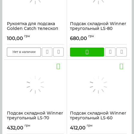
Рукоятка для подсака
Подсак складной Winner
Golden Catch телескоп
треугольный LS-80
62-140см 1720551
Артикул:
31791
грн
грн
100,00
680,00
Артикул:
43825
Нет в наличии
Подсак складной Winner
Подсак складной Winner
треугольный LS-70
треугольный LS-60
Артикул:
31790
Артикул:
31789
грн
грн
432,00
412,00