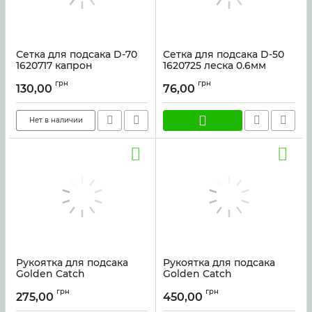
Сетка для подсака D-70
Сетка для подсака D-50
1620717 капрон
1620725 леска 0.6мм
Артикул:
51937
Артикул:
48229
грн
грн
130,00
76,00
Нет в наличии
Рукоятка для подсака
Рукоятка для подсака
Golden Catch
Golden Catch
Competition 210
Competition 300
грн
грн
275,00
450,00
Артикул:
50160
Артикул:
50163