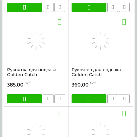
Рукоятка для подсака
Рукоятка для подсака
Golden Catch
Golden Catch
Competition 270
Competition 240
грн
грн
385,00
360,00
Артикул:
50162
Артикул:
50161