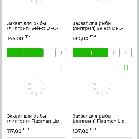
Захват для рыбы
Захват для рыбы
(липгрип) Select DFG-
(липгрип) Select DFG-
008 8.0" 20см
006 6.0" 15см
грн
грн
145,00
130,00
Артикул:
52012
Артикул:
41257
Захват для рыбы
Захват для рыбы
(липгрип) Flagman Lip
(липгрип) Flagman Lip
Grip Plastic 24см
Grip Plastic 20см
грн
грн
117,00
107,00
Артикул:
51514
Артикул:
51513