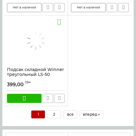
Нет в наличии
Нет в наличии
Подсак складной Winner
треугольный LS-50
Артикул:
42678
грн
399,00
1
2
все
вперёд »