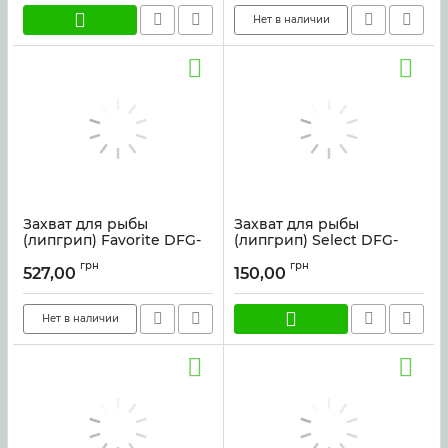
Нет в наличии
Захват для рыбы
Захват для рыбы
(липгрип) Favorite DFG-
(липгрип) Select DFG-
003 camo
009 9.0" 25см
грн
грн
527,00
150,00
Артикул:
41251
Артикул:
41258
Нет в наличии