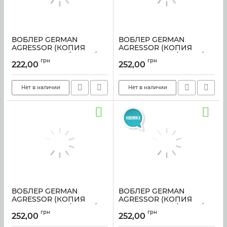
ВОБЛЕР GERMAN
ВОБЛЕР GERMAN
AGRESSOR (КОПИЯ
AGRESSOR (КОПИЯ
HALKO) 125 мм / 20 гр /
HALKO) 150 мм / 35 гр /
грн
грн
C244 цвет
C230 цвет
222,00
252,00
Артикул:
sf-2986
Артикул:
sf-1266
Нет в наличии
Нет в наличии
ВОБЛЕР GERMAN
ВОБЛЕР GERMAN
AGRESSOR (КОПИЯ
AGRESSOR (КОПИЯ
HALKO) 150 мм / 35 гр /
HALKO) 150 мм / 35 гр /
грн
грн
C223 цвет
C142 цвет sf-1264
252,00
252,00
Артикул:
sf-1293
Артикул:
sf-1264