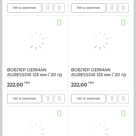
Нет в наличии
Нет в наличии
ВОБЛЕР GERMAN
ВОБЛЕР GERMAN
AGRESSOR 125 мм / 20 гр
AGRESSOR 125 мм / 20 гр
/ C021
/ C223
грн
грн
222,00
222,00
Артикул:
sf-4037
Артикул:
sf-3393
Нет в наличии
Нет в наличии