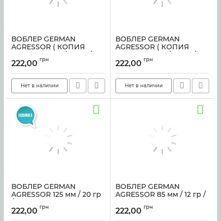
ВОБЛЕР GERMAN
ВОБЛЕР GERMAN
AGRESSOR ( КОПИЯ
AGRESSOR ( КОПИЯ
HALKO)125 мм / 20 гр /
HALKO)125 мм / 20 гр /
грн
грн
C018 цвет
C444 цвет sf-4190
222,00
222,00
Артикул:
4191
Артикул:
4190
Нет в наличии
Нет в наличии
ВОБЛЕР GERMAN
ВОБЛЕР GERMAN
AGRESSOR 125 мм / 20 гр
AGRESSOR 85 мм / 12 гр /
/ C205
C223
грн
грн
222,00
222,00
Артикул:
2968
Артикул:
sf-1051