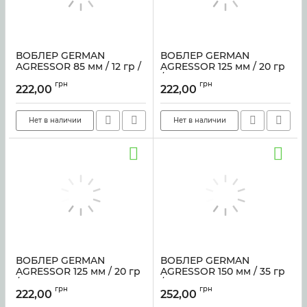
ВОБЛЕР GERMAN
ВОБЛЕР GERMAN
AGRESSOR 85 мм / 12 гр /
AGRESSOR 125 мм / 20 гр
C112
/ C112
грн
грн
222,00
222,00
Артикул:
sf-3868
Артикул:
sf-3867
Нет в наличии
Нет в наличии
ВОБЛЕР GERMAN
ВОБЛЕР GERMAN
AGRESSOR 125 мм / 20 гр
AGRESSOR 150 мм / 35 гр
/ C242
/ C007
грн
грн
222,00
252,00
Артикул:
sf-2985
Артикул:
sf-4138