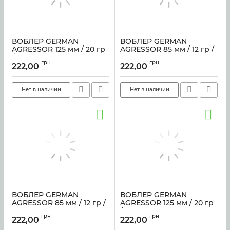
ВОБЛЕР GERMAN
ВОБЛЕР GERMAN
AGRESSOR 125 мм / 20 гр
AGRESSOR 85 мм / 12 гр /
/ C228
C213
грн
грн
222,00
222,00
Артикул:
sf-1193
Артикул:
sf-2891
Нет в наличии
Нет в наличии
ВОБЛЕР GERMAN
ВОБЛЕР GERMAN
AGRESSOR 85 мм / 12 гр /
AGRESSOR 125 мм / 20 гр
C124
/ C213
грн
грн
222,00
222,00
Артикул:
sf-2888
Артикул:
sf-2973