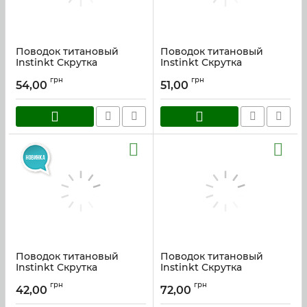
Поводок титановый
Поводок титановый
Instinkt Скрутка
Instinkt Скрутка
(0,25mm.) 17см.
(0,25mm.) 15см.
грн
грн
54,00
51,00
Артикул:
tit_025_17
Артикул:
tit_025_15
Поводок титановый
Поводок титановый
Instinkt Скрутка
Instinkt Скрутка
(0,25mm.) 10см.
(0,35mm.) 25см.
грн
грн
42,00
72,00
Артикул:
tit_025_10
Артикул:
tit_035_25