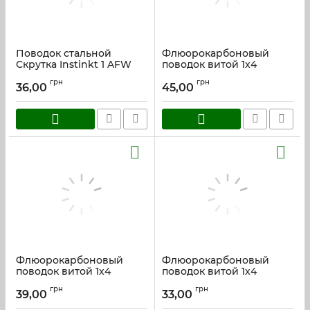
Поводок стальной
Флюорокарбоновый
Скрутка Instinkt 1 AFW
поводок витой 1x4
10см.
Instinkt 25см.
грн
грн
36,00
45,00
Артикул:
skrut_10
Артикул:
fluor4_25
Флюорокарбоновый
Флюорокарбоновый
поводок витой 1x4
поводок витой 1x4
Instinkt 20см.
Instinkt 15см.
грн
грн
39,00
33,00
Артикул:
fluor4_20
Артикул:
fluor4_15