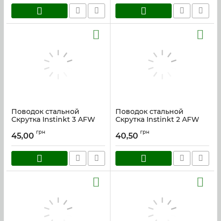
Поводок стальной
Поводок стальной
Скрутка Instinkt 3 AFW
Скрутка Instinkt 2 AFW
20 см.
15см.
грн
грн
45,00
40,50
Артикул:
skrut_20
Артикул:
skrut_15