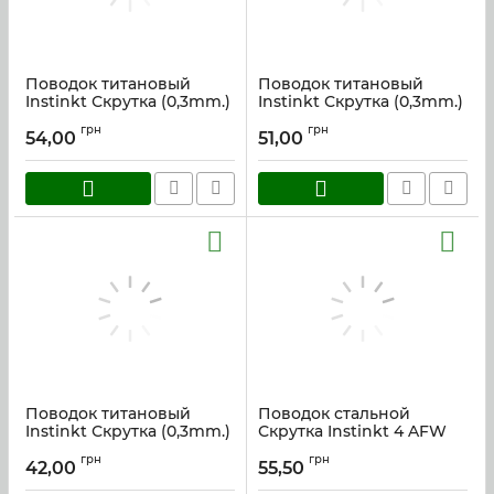
Поводок титановый
Поводок титановый
Instinkt Скрутка (0,3mm.)
Instinkt Скрутка (0,3mm.)
17см.
15см.
грн
грн
54,00
51,00
Артикул:
tit_17
Артикул:
tit_15
Поводок титановый
Поводок стальной
Instinkt Скрутка (0,3mm.)
Скрутка Instinkt 4 AFW
10см.
25см
грн
грн
42,00
55,50
Артикул:
tit_10
Артикул:
tit_25