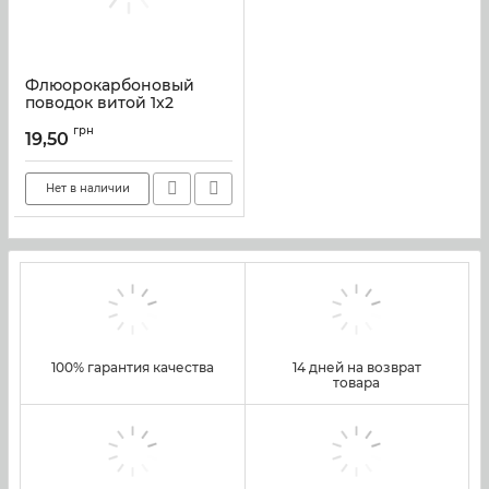
Флюорокарбоновый
поводок витой 1x2
Instinkt 15см.
грн
19,50
Артикул:
fluor2_15
Нет в наличии
100% гарантия качества
14 дней на возврат
товара