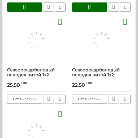
Флюорокарбоновый
Флюорокарбоновый
поводок витой 1x2
поводок витой 1x2
Instinkt 25см.
Instinkt 20см.
грн
грн
25,50
22,50
Артикул:
fluor2_25
Артикул:
fluor2_20
Нет в наличии
Нет в наличии