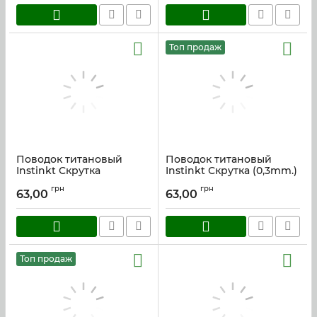
Топ продаж
Поводок титановый
Поводок титановый
Instinkt Скрутка
Instinkt Скрутка (0,3mm.)
(0,35mm.) 20см.
20см.
грн
грн
63,00
63,00
Артикул:
tit_035_20
Артикул:
tit_20
Топ продаж